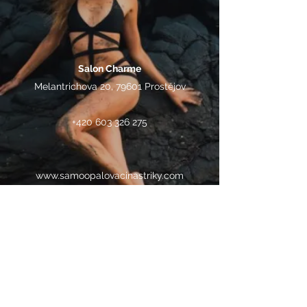
Salon Charme
Melantrichova 20, 79601 Prostějov
+420 603 326 275
www.samoopalovacinastriky.com
samoopalovacinastrikypv@gmail.com
IG: samoopalovaci_nastriky_pv
FB: samoopalovaci_nastriky_pv