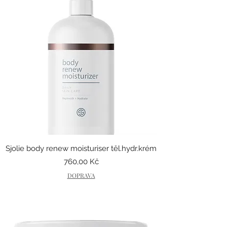
Sjolie body renew moisturiser těl.hydr.krém
Cena
760,00 Kč
DOPRAVA