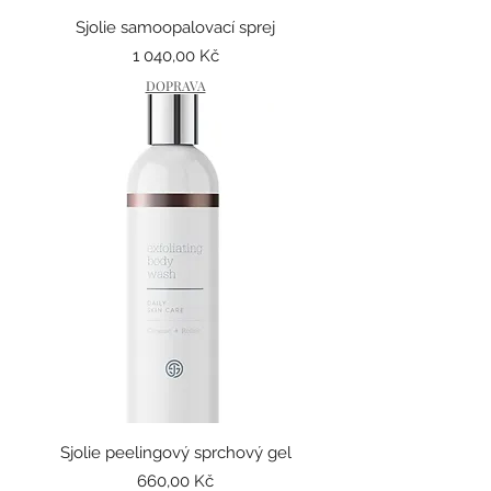
Sjolie samoopalovací sprej
Cena
1 040,00 Kč
DOPRAVA
Sjolie peelingový sprchový gel
Cena
660,00 Kč