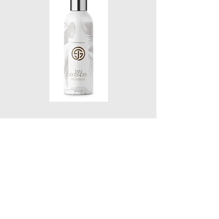
Jak si opálení co nejdéle
udržet?
Po samooplaovacím nástřiku je nutné se
vyhnout fyzické aktivitě, pocení a vodě.
Pokožka může způsobit mírné zabarvení,
proto je vhodné tmavé volné oblečení. Po
sprše, která se doporučuje 6 až 8 hodin po